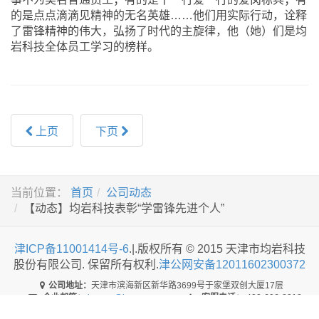
的是点点滴滴见精神的无名英雄……他们用实际行动，诠释
了雷锋精神的伟大，弘扬了时代的主旋律，他（她）们是均
岩科技全体员工学习的榜样。
上页
下页
当前位置：
首页
公司动态
【动态】均岩科技表彰“学雷锋先进个人”
津ICP备11001414号-6
.|.版权所有 © 2015 天津市均岩科技
股份有限公司. 保留所有权利.
津公网安备12011602300372
公司地址：
天津市滨海新区新华路3699号于家堡双创大厦17层
企业邮箱：
junyan@junyan.com.cn
客服电话：
400-606-8018